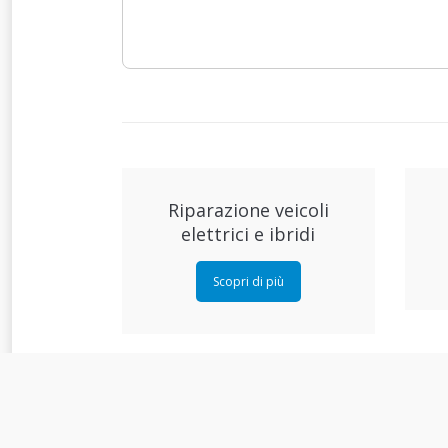
Riparazione veicoli
elettrici e ibridi
Scopri di più
Ricambi e accessori VW