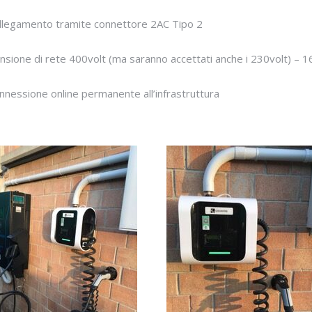
llegamento tramite c
onnettore 2AC Tipo 2
nsione di rete 400volt (
ma saranno accettati anche i 230vol
t) – 
nnessione online permanente all
’infrastruttura