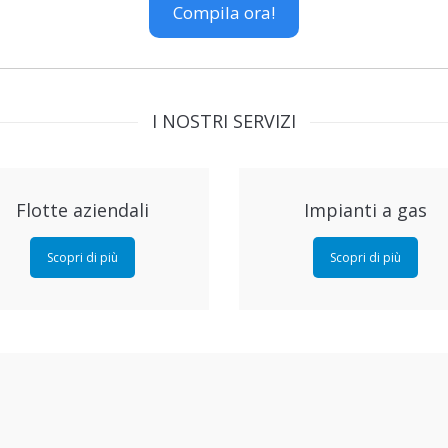
Compila ora!
I NOSTRI SERVIZI
Flotte aziendali
Impianti a gas
Scopri di più
Scopri di più
Ritiro e riconsegna
Vettura sostitutiva