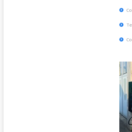
Co
Te
Co