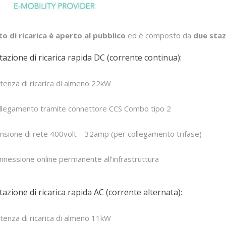
o di ricarica è aperto al pubblico
ed è composto da
due stazi
azione di ricarica rapida DC (
corrente continua):
tenza di ricarica di almeno 22kW
llegamento tramite c
onnettore CCS Combo tipo 2
nsione di rete 400volt – 32amp (
per collegamento trifase)
nnessione online permanente all
’infrastruttura
azione di ricarica rapida AC (
corrente alternata):
tenza di ricarica di almeno 11kW