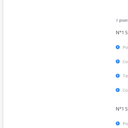
Il
punt
N°1 St
Po
Co
Te
Co
N°1 St
Po