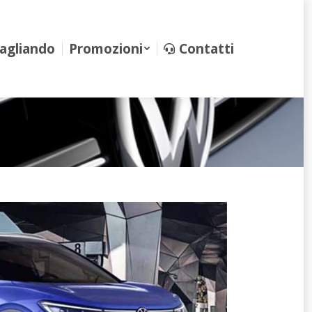
iando
Promozioni
Contatti
agliando
Promozioni
Contatti