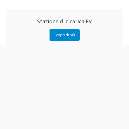
Stazione di ricarica EV
Scopri di più
Flotte aziendali
Scopri di più
Impianti a gas