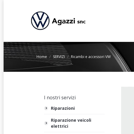
You are here:
Home
SERVIZI
Ricambi e accessori VW
I nostri servizi
Riparazioni
Riparazione veicoli
elettrici