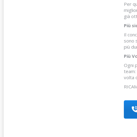
Per qu
miglio
già ot
Più s
Il con
sono s
più du
Più V
Ogni p
team: 
volta 
RICAMB