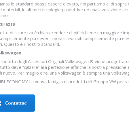
anto lo standard possa essere elevato, noi partiamo al di sopra di
ri materiali, le ultime tecnologie produttive ed una lavorazione a
timo.
icurezza
cetto di sicurezza è chiaro: rendere di più richiede un maggiore i
emplicemente più severi, i nostri requisiti semplicemente più ele
ri. Questo è il nostro standard.
olkswagen
rodotto degli Accessori Originali Volkswagen ® viene progettato in
tutto deve “calzare” alla perfezione affinché la nostra precisione e
di nuovo. Per meglio dire: una Volkswagen è sempre una Volkswa
I ECONOMY La nuova famiglia di prodotti del Gruppo VW per veico
Contattaci