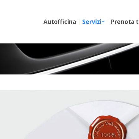
Autofficina
Servizi
Prenota tagl
Autofficina
Servizi
Prenota t