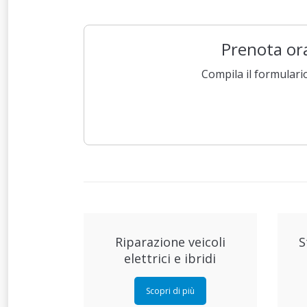
Prenota ora
Compila il formulari
Riparazione veicoli
S
elettrici e ibridi
Scopri di più