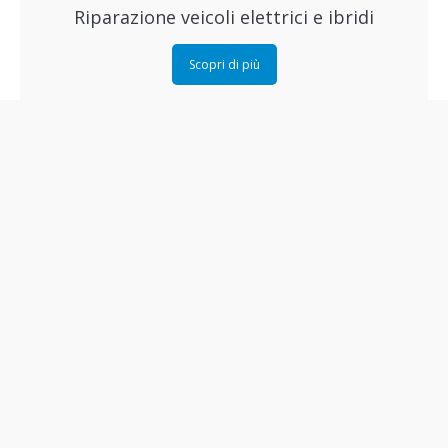
Riparazione veicoli elettrici e ibridi
Scopri di più
Stazione di ricarica EV
Scopri di più
Flotte aziendali
Scopri di più