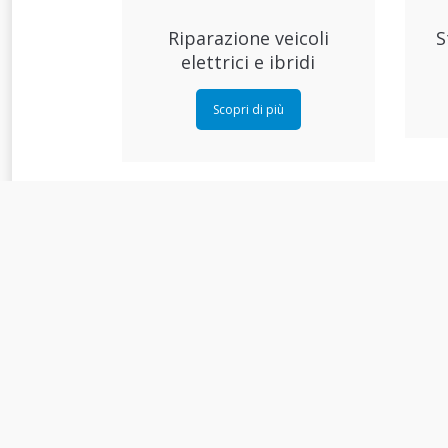
Riparazione veicoli
S
elettrici e ibridi
Scopri di più
Ricambi e accessori VW
Scopri di più