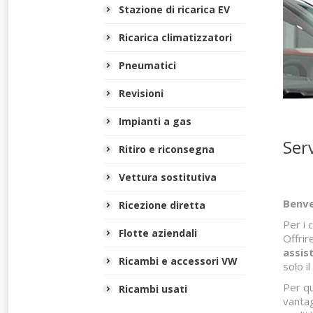
Stazione di ricarica EV
Ricarica climatizzatori
Pneumatici
Revisioni
Impianti a gas
Serv
Ritiro e riconsegna
Vettura sostitutiva
Benve
Ricezione diretta
Per i 
Flotte aziendali
Offrir
assis
Ricambi e accessori VW
solo il
Per qu
Ricambi usati
vantag