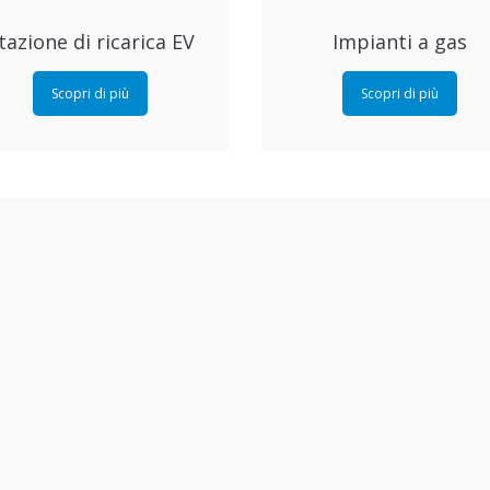
tazione di ricarica EV
Impianti a gas
Scopri di più
Scopri di più
Ritiro e riconsegna
Vettura sostitutiva
Scopri di più
Scopri di più