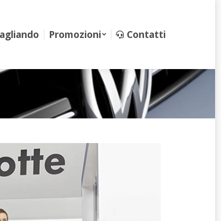
iando
Promozioni
Contatti
agliando
Promozioni
Contatti