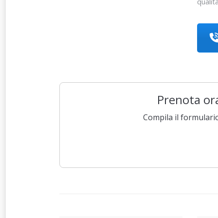
qualit
Prenota ora
Compila il formulari