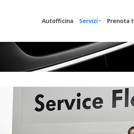
Autofficina
Servizi
Prenota tagl
Autofficina
Servizi
Prenota t