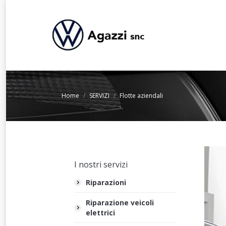
You are here:
Home
SERVIZI
Flotte aziendali
I nostri servizi
Riparazioni
Riparazione veicoli
elettrici