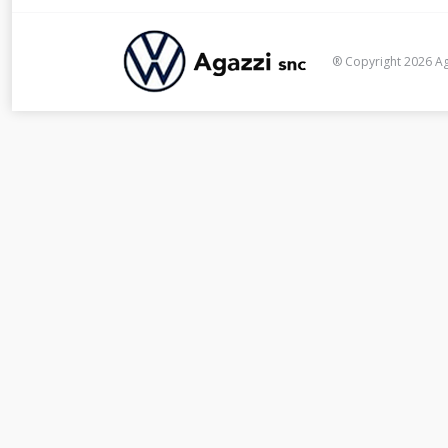
_____
® Copyright 2026 Aga