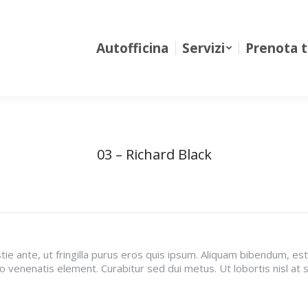
Autofficina
Servizi
Prenota tagl
Autofficina
Servizi
Prenota t
03 – Richard Black
stie ante, ut fringilla purus eros quis ipsum. Aliquam bibendum, 
sto venenatis element. Curabitur sed dui metus. Ut lobortis nisl at 