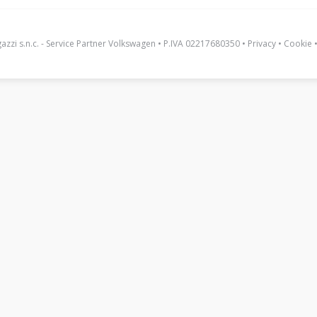
zzi s.n.c. - Service Partner Volkswagen • P.IVA 02217680350 •
Privacy
•
Cookie
•