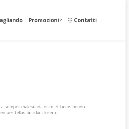
iando
Promozioni
Contatti
agliando
Promozioni
Contatti
est a semper malesuada enim et luctus hendre
semper tellus tincidunt lorem.